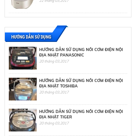
22 tháng 03,2017
CÁCH XỬ LÝ TÌNH HUỐNG KHI SỬA TỦ LẠNH
TẠI NHÀ
22 tháng 03,2017
HƯỚNG DẪN SỬ DỤNG
HƯỚNG DẪN SỬ DỤNG NỒI CƠM ĐIỆN NỘI
ĐỊA NHẬT PANASONIC
20 tháng 03,2017
HƯỚNG DẪN SỬ DỤNG NỒI CƠM ĐIỆN NỘI
ĐỊA NHẬT TOSHIBA
20 tháng 03,2017
HƯỚNG DẪN SỬ DỤNG NỒI CƠM ĐIỆN NỘI
ĐỊA NHẬT TIGER
20 tháng 03,2017