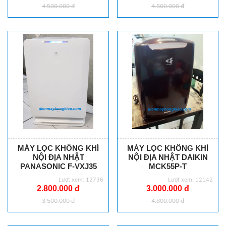
4.500.000 đ
4.500.000 đ
MÁY LỌC KHÔNG KHÍ
MÁY LỌC KHÔNG KHÍ
NỘI ĐỊA NHẬT
NỘI ĐỊA NHẬT DAIKIN
PANASONIC F-VXJ35
MCK55P-T
Lượt xem: 12736
Lượt xem: 12142
2.800.000 đ
3.000.000 đ
3.500.000 đ
4.800.000 đ