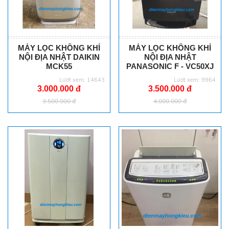
MÁY LỌC KHÔNG KHÍ
MÁY LỌC KHÔNG KHÍ
NỘI ĐỊA NHẬT DAIKIN
NỘI ĐỊA NHẬT
MCK55
PANASONIC F - VC50XJ
Lượt xem: 14643
Lượt xem: 9964
3.000.000 đ
3.500.000 đ
3.500.000 đ
4.000.000 đ