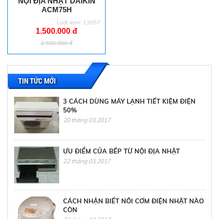
NỘI ĐỊA NHẬT DAIKIN
ACM75H
Lượt xem: 13057
1.500.000 đ
2.500.000 đ
TIN TỨC MỚI
3 CÁCH DÙNG MÁY LẠNH TIẾT KIỆM ĐIỆN
50%
20 tháng 03,2017
ƯU ĐIỂM CỦA BẾP TỪ NỘI ĐỊA NHẬT
22 tháng 03,2017
CÁCH NHẬN BIẾT NỒI CƠM ĐIỆN NHẬT NÀO
CÒN