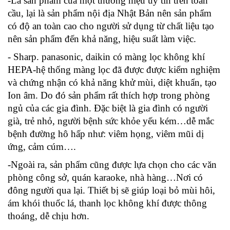
-Là sản phẩm của một thương hiệu uy tín trên toàn
cầu, lại là sản phẩm nội địa Nhật Bản nên sản phẩm
có độ an toàn cao cho người sử dụng từ chất liệu tạo
nên sản phẩm đến khả năng, hiệu suất làm việc.
-
Sharp. panasonic, daikin
có màng lọc không khí
HEPA-hệ thống màng lọc đã được được kiểm nghiệm
và chứng nhận có khả năng khử mùi, diệt khuẩn, tạo
Ion âm. Do đó sản phẩm rất thích hợp trong phòng
ngủ của các gia đình. Đặc biệt là gia đình có người
già, trẻ nhỏ, người bệnh sức khỏe yếu kém…dễ mắc
bệnh đường hô hấp như: viêm họng, viêm mũi dị
ứng, cảm cúm….
-Ngoài ra, sản phẩm cũng được lựa chọn cho các văn
phòng công sở, quán karaoke, nhà hàng…Nơi có
đông người qua lại. Thiết bị sẽ giúp loại bỏ mùi hôi,
ám khói thuốc lá, thanh lọc không khí được thông
thoáng, dễ chịu hơn.