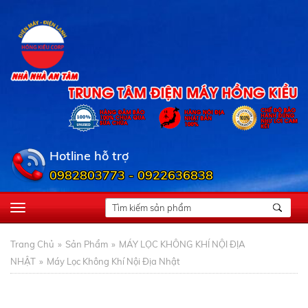
Hotline hỗ trợ
0982803773 - 0922636838
Trang Chủ
Sản Phẩm
MÁY LỌC KHÔNG KHÍ NỘI ĐỊA
NHẬT
Máy Lọc Không Khí Nội Địa Nhật