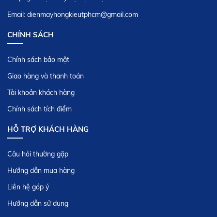
20 tháng 03,2017
Email: dienmayhongkieutphcm@gmail.com
CHÍNH SÁCH
HƯỚNG DẪN SỬ DỤNG MÁY LỌC KHÔNG
KHÍ NỘI ĐỊA NHẬT
Chính sách bảo mật
06 tháng 12,2017
Giao hàng và thanh toán
HƯỚNG DẪN SỬ DỤNG BẾP TỪ NỘI ĐỊA
Tài khoản khách hàng
NHẬT NATIONAL
Chính sách tích điểm
08 tháng 05,2017
HỖ TRỢ KHÁCH HÀNG
HƯỚNG DẪN SỬ DỤNG ĐIỀU KHIỂN MÁY
LẠNH NỘI ĐỊA NHẬT TOSHIBA AUTOCLEAN
Câu hỏi thường gặp
06 tháng 05,2017
Hướng dẫn mua hàng
Liên hệ góp ý
HƯỚNG DẪN SỬ DỤNG MÁY RỬA CHÉN NỘI
ĐỊA NHẬT
Hướng dẫn sử dụng
16 tháng 01,2018