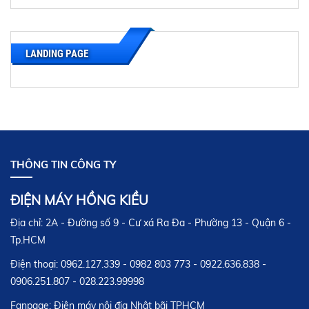
HƯỚNG DẪN SỬ DỤNG NỒI CƠM ĐIỆN NỘI
ĐỊA NHẬT HITACHI
20 tháng 03,2017
LANDING PAGE
HƯỚNG DẪN SỬ DỤNG NỒI CƠM ĐIỆN NỘI
ĐỊA NHẬT NATIONAL
20 tháng 03,2017
HƯỚNG DẪN SỬ DỤNG NỒI CƠM ĐIỆN NỘI
THÔNG TIN CÔNG TY
ĐỊA NHẬT ZOJIRUSHI
20 tháng 03,2017
ĐIỆN MÁY HỒNG KIỀU
Địa chỉ: 2A - Đường số 9 - Cư xá Ra Đa - Phường 13 - Quận 6 -
HƯỚNG DẪN SỬ DỤNG NỒI CƠM ĐIỆN NỘI
ĐỊA NHẬT SANYO
Tp.HCM
20 tháng 03,2017
Điện thoại: 0962.127.339 - 0982 803 773 - 0922.636.838 -
0906.251.807 - 028.223.99998
HƯỚNG DẪN SỬ DỤNG NỒI CƠM ĐIỆN NỘI
Fanpage: Điện máy nội địa Nhật bãi TPHCM
ĐỊA NHẬT MITSUBISHI