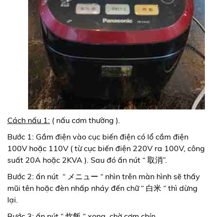
Cách nấu 1:
( nấu cơm thường ).
Bước 1: Gắm điện vào cục biến điện có lổ cắm điện
100V hoặc 110V ( từ cục biến điện 220V ra 100V, công
suất 20A hoặc 2KVA ). Sau đó ấn nút “ 取消”.
Bước 2: ấn nút “ メニュー “ nhìn trên màn hình sẽ thấy
mũi tên hoặc đèn nhấp nháy đến chữ “ 白米 “ thì dừng
lại.
Bước 3: ấn nút “ 炊飯 “ xong, chờ cơm chín.