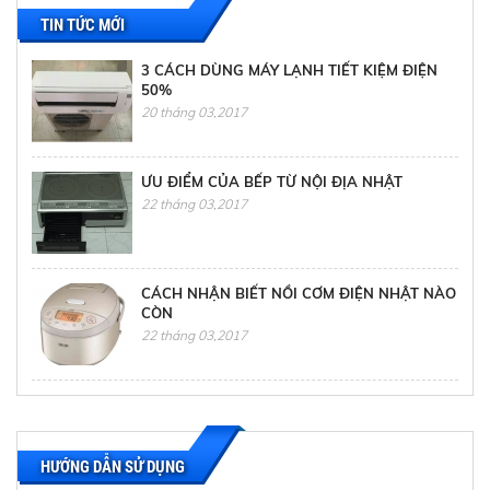
TIN TỨC MỚI
3 CÁCH DÙNG MÁY LẠNH TIẾT KIỆM ĐIỆN
50%
20 tháng 03,2017
ƯU ĐIỂM CỦA BẾP TỪ NỘI ĐỊA NHẬT
22 tháng 03,2017
CÁCH NHẬN BIẾT NỒI CƠM ĐIỆN NHẬT NÀO
CÒN
22 tháng 03,2017
CÁCH XỬ LÝ TÌNH HUỐNG KHI SỬA TỦ LẠNH
TẠI NHÀ
22 tháng 03,2017
HƯỚNG DẪN SỬ DỤNG