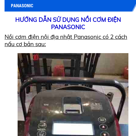
PANASONIC
HƯỚNG DẪN SỬ DỤNG NỒI CƠM ĐIỆN
PANASONIC
Nồi cơm điện nội địa nhật Panasonic có 2 cách
nấu cơ bản sau: