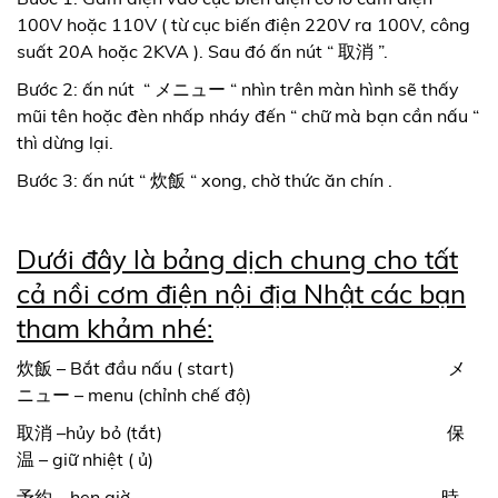
100V hoặc 110V ( từ cục biến điện 220V ra 100V, công
suất 20A hoặc 2KVA ). Sau đó ấn nút “ 取消 ”.
Bước 2: ấn nút “ メニュー “ nhìn trên màn hình sẽ thấy
mũi tên hoặc đèn nhấp nháy đến “ chữ mà bạn cần nấu “
thì dừng lại.
Bước 3: ấn nút “ 炊飯 “ xong, chờ thức ăn chín .
Dưới đây là bảng dịch chung cho tất
cả nồi cơm điện nội địa Nhật các bạn
tham khảm nhé:
炊飯 – Bắt đầu nấu ( start) メ
ニュー – menu (chỉnh chế độ)
取消 –hủy bỏ (tắt) 保
温 – giữ nhiệt ( ủ)
予約 – hẹn giờ 時 –