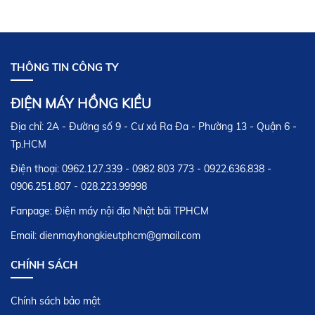
20 tháng 03,2017
HƯỚNG DẪN SỬ DỤNG NỒI CƠM ĐIỆN NỘI
THÔNG TIN CÔNG TY
ĐỊA NHẬT ZOJIRUSHI
20 tháng 03,2017
ĐIỆN MÁY HỒNG KIỀU
Địa chỉ: 2A - Đường số 9 - Cư xá Ra Đa - Phường 13 - Quận 6 -
HƯỚNG DẪN SỬ DỤNG NỒI CƠM ĐIỆN NỘI
ĐỊA NHẬT SANYO
Tp.HCM
20 tháng 03,2017
Điện thoại: 0962.127.339 - 0982 803 773 - 0922.636.838 -
0906.251.807 - 028.223.99998
HƯỚNG DẪN SỬ DỤNG NỒI CƠM ĐIỆN NỘI
Fanpage: Điện máy nội địa Nhật bãi TPHCM
ĐỊA NHẬT MITSUBISHI
20 tháng 03,2017
Email: dienmayhongkieutphcm@gmail.com
CHÍNH SÁCH
HƯỚNG DẪN SỬ DỤNG MÁY LỌC KHÔNG
KHÍ NỘI ĐỊA NHẬT
Chính sách bảo mật
06 tháng 12,2017