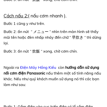
Cách nấu 2:
( nấu cơm nhanh ).
Bước 1 cũng y như trên.
Bước 2: ấn nút “ メニュー “ nhìn trên màn hình sẽ thấy
mũi tên hoặc đèn nhấp nháy đến chữ “ 早炊き “ thì dừng
lại.
Bước 3: ấn nút “ 炊飯 “ xong, chờ cơm chín.
Ngoài ra
Điện Máy Hồng Kiều
còn
hướng dẫn sử dụng
nồi cơm điện Panasonic
nấu thêm một số tính năng nấu
khác. Nếu như quý khách muốn sử dụng nó thì các bạn
làm như sau:
Bước 1: Gắm điện vào cục biến điện có lổ cắm điện