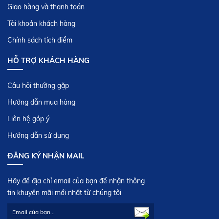
Giao hàng và thanh toán
HƯỚNG DẪN SỬ DỤNG BẾP TỪ NỘI ĐỊA
Tài khoản khách hàng
NHẬT NATIONAL
Chính sách tích điểm
08 tháng 05,2017
HỖ TRỢ KHÁCH HÀNG
HƯỚNG DẪN SỬ DỤNG ĐIỀU KHIỂN MÁY
LẠNH NỘI ĐỊA NHẬT TOSHIBA AUTOCLEAN
Câu hỏi thường gặp
06 tháng 05,2017
Hướng dẫn mua hàng
Liên hệ góp ý
HƯỚNG DẪN SỬ DỤNG MÁY RỬA CHÉN NỘI
ĐỊA NHẬT
Hướng dẫn sử dụng
16 tháng 01,2018
ĐĂNG KÝ NHẬN MAIL
Hãy để địa chỉ email của bạn để nhận thông
tin khuyến mãi mới nhất từ chúng tôi