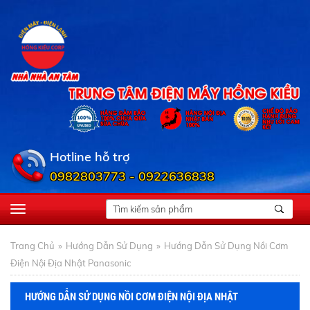
Hotline hỗ trợ
0982803773 - 0922636838
Trang Chủ
Hướng Dẫn Sử Dụng
Hướng Dẫn Sử Dụng Nồi Cơm
Điện Nội Địa Nhật Panasonic
HƯỚNG DẪN SỬ DỤNG NỒI CƠM ĐIỆN NỘI ĐỊA NHẬT