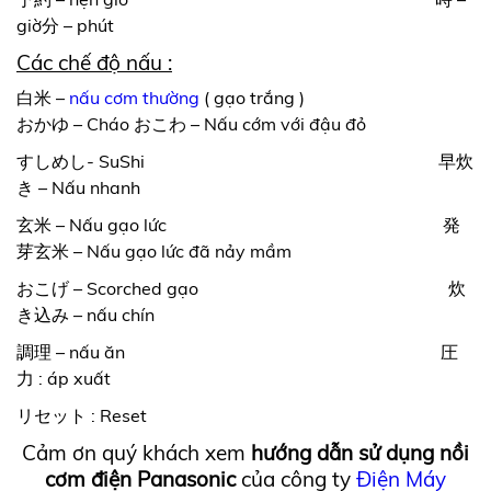
giờ分 – phút
Các chế độ nấu :
白米 –
nấu cơm thường
( gạo trắng )
おかゆ – Cháo おこわ – Nấu cớm với đậu đỏ
すしめし- SuShi 早炊
き – Nấu nhanh
玄米 – Nấu gạo lức 発
芽玄米 – Nấu gạo lức đã nảy mầm
おこげ – Scorched gạo 炊
き込み – nấu chín
調理 – nấu ăn 圧
力 : áp xuất
リセット : Reset
Cảm ơn quý khách xem
hướng dẫn sử dụng nồi
cơm điện Panasonic
của công ty
Điện Máy