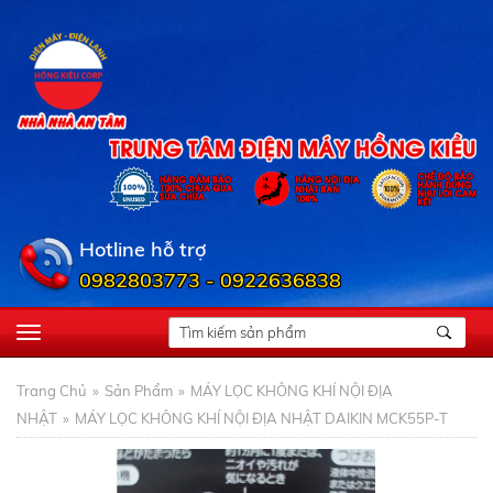
Hotline hỗ trợ
0982803773 - 0922636838
Trang Chủ
Sản Phẩm
MÁY LỌC KHÔNG KHÍ NỘI ĐỊA
NHẬT
MÁY LỌC KHÔNG KHÍ NỘI ĐỊA NHẬT DAIKIN MCK55P-T