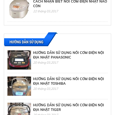
CÁCH NHẬN BIẾT NỒI CƠM ĐIỆN NHẬT NÀO
CÒN
22 tháng 03,2017
CÁCH XỬ LÝ TÌNH HUỐNG KHI SỬA TỦ LẠNH
TẠI NHÀ
22 tháng 03,2017
HƯỚNG DẪN SỬ DỤNG
HƯỚNG DẪN SỬ DỤNG NỒI CƠM ĐIỆN NỘI
ĐỊA NHẬT PANASONIC
20 tháng 03,2017
HƯỚNG DẪN SỬ DỤNG NỒI CƠM ĐIỆN NỘI
ĐỊA NHẬT TOSHIBA
20 tháng 03,2017
HƯỚNG DẪN SỬ DỤNG NỒI CƠM ĐIỆN NỘI
ĐỊA NHẬT TIGER
20 tháng 03,2017