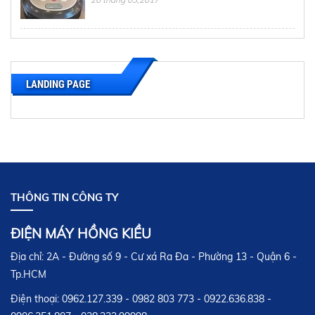
HƯỚNG DẪN SỬ DỤNG NỒI CƠM ĐIỆN NỘI
ĐỊA NHẬT HITACHI
20 tháng 03,2017
LANDING PAGE
HƯỚNG DẪN SỬ DỤNG NỒI CƠM ĐIỆN NỘI
ĐỊA NHẬT NATIONAL
20 tháng 03,2017
HƯỚNG DẪN SỬ DỤNG NỒI CƠM ĐIỆN NỘI
THÔNG TIN CÔNG TY
ĐỊA NHẬT ZOJIRUSHI
20 tháng 03,2017
ĐIỆN MÁY HỒNG KIỀU
Địa chỉ: 2A - Đường số 9 - Cư xá Ra Đa - Phường 13 - Quận 6 -
HƯỚNG DẪN SỬ DỤNG NỒI CƠM ĐIỆN NỘI
ĐỊA NHẬT SANYO
Tp.HCM
20 tháng 03,2017
Điện thoại: 0962.127.339 - 0982 803 773 - 0922.636.838 -