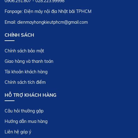
0906.251.807 - 028.223.99998
HƯỚNG DẪN SỬ DỤNG NỒI CƠM ĐIỆN NỘI
Fanpage: Điện máy nội địa Nhật bãi TPHCM
ĐỊA NHẬT MITSUBISHI
20 tháng 03,2017
Email: dienmayhongkieutphcm@gmail.com
CHÍNH SÁCH
HƯỚNG DẪN SỬ DỤNG MÁY LỌC KHÔNG
KHÍ NỘI ĐỊA NHẬT
Chính sách bảo mật
06 tháng 12,2017
Giao hàng và thanh toán
HƯỚNG DẪN SỬ DỤNG BẾP TỪ NỘI ĐỊA
Tài khoản khách hàng
NHẬT NATIONAL
Chính sách tích điểm
08 tháng 05,2017
HỖ TRỢ KHÁCH HÀNG
HƯỚNG DẪN SỬ DỤNG ĐIỀU KHIỂN MÁY
LẠNH NỘI ĐỊA NHẬT TOSHIBA AUTOCLEAN
Câu hỏi thường gặp
06 tháng 05,2017
Hướng dẫn mua hàng
Liên hệ góp ý
HƯỚNG DẪN SỬ DỤNG MÁY RỬA CHÉN NỘI