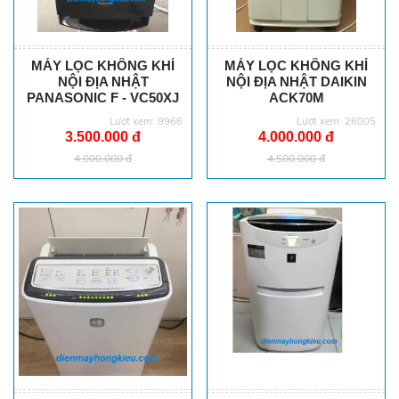
MÁY LỌC KHÔNG KHÍ
MÁY LỌC KHÔNG KHÍ
NỘI ĐỊA NHẬT
NỘI ĐỊA NHẬT DAIKIN
PANASONIC F - VC50XJ
ACK70M
Lượt xem: 9966
Lượt xem: 26005
3.500.000 đ
4.000.000 đ
4.000.000 đ
4.500.000 đ