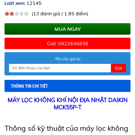
12145
Lượt xem:
(13 đánh giá / 1.85 điểm)
MUA NGAY
Call: 0922636838
Yêu cầu gọi lại
Gửi
THÔNG TIN CHI TIẾT
MÁY LỌC KHÔNG KHÍ NỘI ĐỊA NHẬT DAIKIN
MCK55P-T
Thông số kỹ thuật của máy lọc không