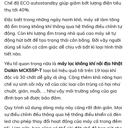
Chế độ ECO autostandby giúp giảm bớt lượng điện tiêu
thụ tới 40%.
Đặc biệt trong những ngày hanh khô, máy sẽ làm tăng
độ ẩm trong không khí thông qua hệ thống điều chỉnh tự
động. Còn khi lượng ẩm trong nhà quá cao máy sẽ tự
động hút bớt để tạo trạng thái cân bằng. Bởi vậy người
dùng sẽ luôn có cảm giác dễ chịu với bất kì loại hình thời
tiết nào.
Yếu tố quan trọng nữa là
máy lọc không khí nội địa Nhật
Daikin MCK55P-T
loại bỏ hiệu quả tới trên 19 loại khí
độc và 30 chất dễ gây dị ứng. Cộng thêm khả năng hạn
chế sự sinh sôi nảy nở của các loại côn trùng có hại như
chuột, gián, muỗi, … Như vậy môi trường sống của gia
đình bạn sẽ được bảo đảm.
Quy trình sử dụng dòng máy này cũng rất đơn giản. Mọi
sự điều chỉnh đều thông qua hệ thống điều khiển có đèn
led cho phép thay đổi hoạt động của máy cả trong đêm
tối. Hơn nữa, bạn cũng có thể cài đặt chế độ hẹn giờ cho