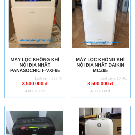
MÁY LỌC KHÔNG KHÍ
MÁY LỌC KHÔNG KHÍ
NỘI ĐỊA NHẬT
NỘI ĐỊA NHẬT DAIKIN
PANASOCNIC F-VXF65
MCZ65
Lượt xem: 15646
Lượt xem: 13451
3.500.000 đ
3.500.000 đ
4.000.000 đ
4.000.000 đ