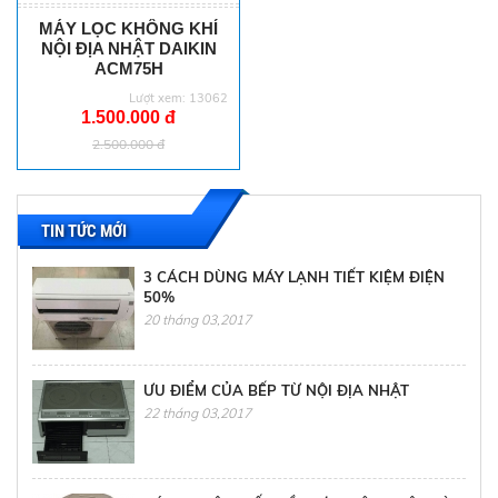
MÁY LỌC KHÔNG KHÍ
NỘI ĐỊA NHẬT DAIKIN
ACM75H
Lượt xem: 13062
1.500.000 đ
2.500.000 đ
TIN TỨC MỚI
3 CÁCH DÙNG MÁY LẠNH TIẾT KIỆM ĐIỆN
50%
20 tháng 03,2017
ƯU ĐIỂM CỦA BẾP TỪ NỘI ĐỊA NHẬT
22 tháng 03,2017