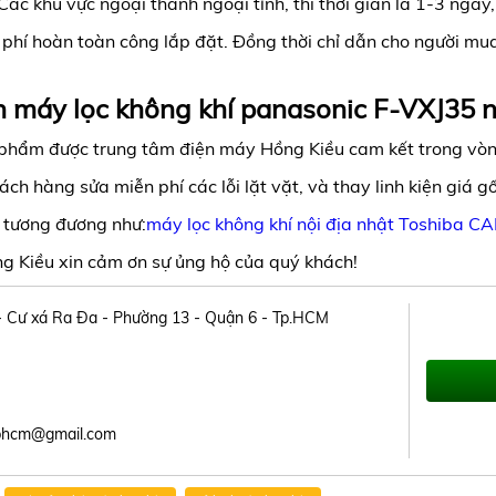
Các khu vực ngoại thành ngoại tỉnh, thì thời gian là 1-3 ngày,
 phí hoàn toàn công lắp đặt. Đồng thời chỉ dẫn cho người m
 máy lọc không khí panasonic F-VXJ35 n
 phẩm được trung tâm điện máy Hồng Kiều cam kết trong vò
ch hàng sửa miễn phí các lỗi lặt vặt, và thay linh kiện giá gố
i tương đương như:
máy lọc không khí nội địa nhật Toshiba 
g Kiều xin cảm ơn sự ủng hộ của quý khách!
 - Cư xá Ra Đa - Phường 13 - Quận 6 - Tp.HCM
tphcm@gmail.com