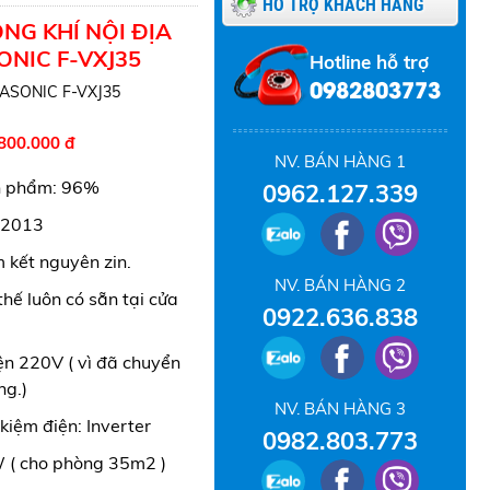
HỖ TRỢ KHÁCH HÀNG
NG KHÍ NỘI ĐỊA
NIC F-VXJ35
Hotline hỗ trợ
0982803773
ASONIC F-VXJ35
800.000 đ
NV. BÁN HÀNG 1
n phẩm: 96%
0962.127.339
 2013
kết nguyên zin.
NV. BÁN HÀNG 2
hế luôn có sẵn tại cửa
0922.636.838
n 220V ( vì đã chuyển
ng.)
NV. BÁN HÀNG 3
kiệm điện: Inverter
0982.803.773
 ( cho phòng 35m2 )