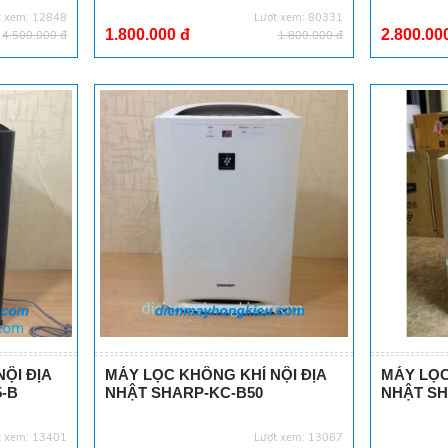
t xem: 12848
Lượt xem: 80331
1.800.000 đ
2.800.00
4.500.000 đ
1.800.000 đ
ỘI ĐỊA
MÁY LỌC KHÔNG KHÍ NỘI ĐỊA
MÁY LỌC
5-B
NHẬT SHARP-KC-B50
NHẬT SH
t xem: 13401
Lượt xem: 13067