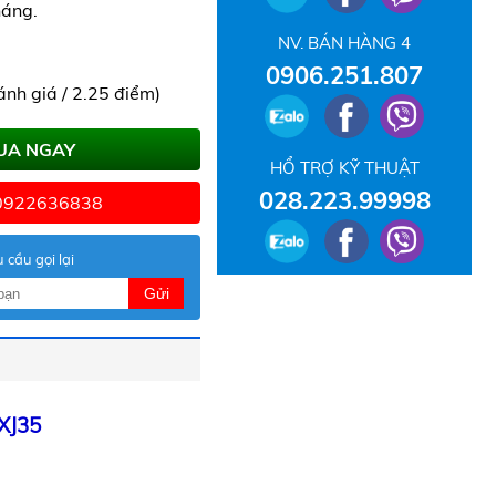
háng.
NV. BÁN HÀNG 4
0906.251.807
ánh giá / 2.25 điểm)
UA NGAY
HỔ TRỢ KỸ THUẬT
028.223.99998
 0922636838
 cầu gọi lại
Gửi
XJ35