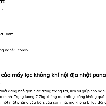
ật:
ic
× 200mm.
ng nghệ: Econavi
.
của máy lọc không khí nội địa nhật pan
ế
ưới dạng nhỏ gọn. Sắc trắng trang trã, lịch sự giúp cho bạn 
của mình. Trọng lượng 7,7kg không quá nặng, cũng không quá
 một mặt phẳng của bàn, của sàn nhà, mà không bị lay động 