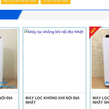
Máy rửa chén nội địa Nhật
Tủ lạnh nội địa Nhật
ỘI ĐỊA
MÁY LỌC KHÔNG KHÍ NỘI ĐỊA
MÁY LỌC
NHẬT
NHẬT SH