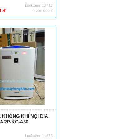
Lượt xem: 12712
0 đ
3.200.000 đ
 KHÔNG KHÍ NỘI ĐỊA
ARP-KC-A50
Lượt xem: 11655