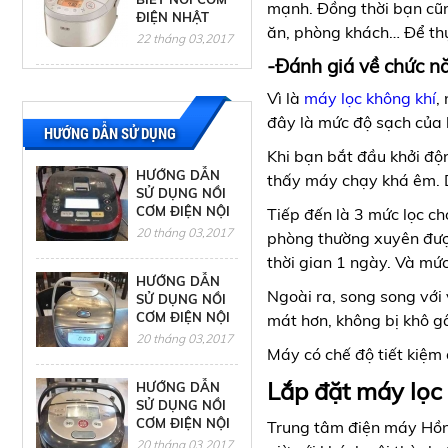
mạnh. Đồng thời bạn cũn
ĐIỆN NHẬT
ăn, phòng khách… Để thực 
NÀO CÒN
22 tháng 03,2017
-Đánh giá về chức n
CÁCH XỬ LÝ
Vì là
máy lọc không khí
,
TÌNH HUỐNG
đây là mức độ sạch của 
KHI SỬA TỦ
HƯỚNG DẪN SỬ DỤNG
LẠNH TẠI NHÀ
22 tháng 03,2017
Khi bạn bắt đầu khởi độ
HƯỚNG DẪN
thấy máy chạy khá êm. D
SỬ DỤNG NỒI
CƠM ĐIỆN NỘI
Tiếp đến là 3 mức lọc c
ĐỊA NHẬT
20 tháng 03,2017
phòng thường xuyên được
PANASONIC
thời gian 1 ngày. Và mứ
HƯỚNG DẪN
Ngoài ra, song song với 
SỬ DỤNG NỒI
CƠM ĐIỆN NỘI
mát hơn, không bị khô
ĐỊA NHẬT
20 tháng 03,2017
Máy có chế độ tiết kiệm 
TOSHIBA
Lắp đặt máy lọc
HƯỚNG DẪN
SỬ DỤNG NỒI
CƠM ĐIỆN NỘI
Trung tâm điện máy Hồn
ĐỊA NHẬT
20 tháng 03,2017