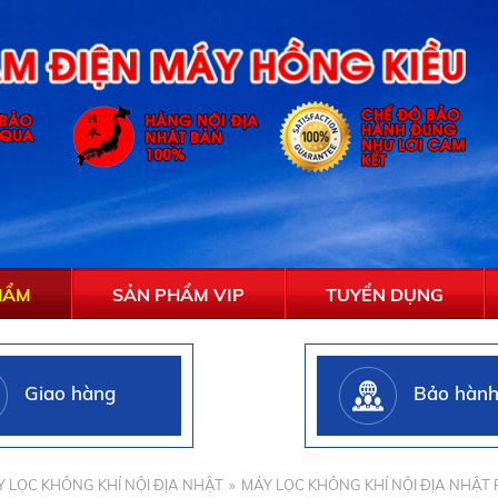
HẨM
SẢN PHẨM VIP
TUYỂN DỤNG
Giao hàng
Bảo hàn
 LỌC KHÔNG KHÍ NỘI ĐỊA NHẬT
MÁY LỌC KHÔNG KHÍ NỘI ĐỊA NHẬT 