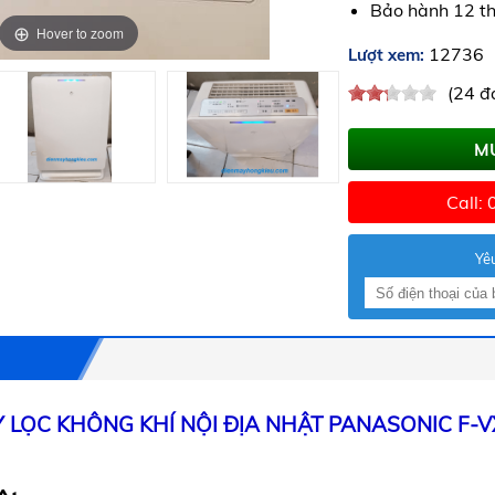
Bảo hành 12 t
Hover to zoom
Hover to zoom
Hover to zoom
12736
Lượt xem:
(24 đ
M
Call:
Yêu
 LỌC KHÔNG KHÍ NỘI ĐỊA NHẬT PANASONIC F-V