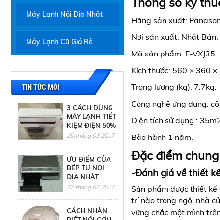
Thông số kỹ thu
Máy Lạnh Nội Địa Nhật
Hãng sản xuất: Panason
Nơi sản xuất: Nhật Bản.
Máy Lạnh Cũ Giá Rẻ
Mã sản phẩm: F-VXJ35
Kích thước: 560 × 360 
Trọng lượng (kg): 7.7kg.
TIN TỨC MỚI
Công nghệ ứng dụng: cô
3 CÁCH DÙNG
MÁY LẠNH TIẾT
Diện tích sử dụng : 35m2
KIỆM ĐIỆN 50%
20 tháng 03,2017
Bảo hành 1 năm.
Đặc điểm chung 
ƯU ĐIỂM CỦA
BẾP TỪ NỘI
-Đánh giá về thiết k
ĐỊA NHẬT
22 tháng 03,2017
Sản phẩm được thiết kế d
trí nào trong ngôi nhà 
CÁCH NHẬN
vững chắc một mình trên
BIẾT NỒI CƠM