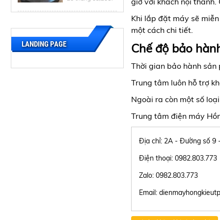
giờ với khách nội thành. 
TIGER
Khi lắp đặt máy sẽ miễn
HƯỚNG DẪN
một cách chi tiết.
SỬ DỤNG NỒI
CƠM ĐIỆN NỘI
LANDING PAGE
Chế độ bảo hành
ĐỊA NHẬT
20 tháng 03,2017
HITACHI
Thời gian bảo hành sản
HƯỚNG DẪN
Trung tâm luôn hỗ trợ khá
SỬ DỤNG NỒI
CƠM ĐIỆN NỘI
Ngoài ra còn một số loạ
ĐỊA NHẬT
20 tháng 03,2017
NATIONAL
Trung tâm điện máy Hồn
HƯỚNG DẪN
SỬ DỤNG NỒI
Địa chỉ: 2A - Đường số 9
CƠM ĐIỆN NỘI
ĐỊA NHẬT
20 tháng 03,2017
Điện thoại: 0982.803.773
ZOJIRUSHI
Zalo: 0982.803.773
HƯỚNG DẪN
SỬ DỤNG NỒI
Email: dienmayhongkieu
CƠM ĐIỆN NỘI
ĐỊA NHẬT
20 tháng 03,2017
SANYO