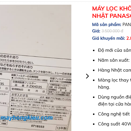
MÁY LỌC KHÔ
NHẬT PANASO
Mã sản phẩm:
PAN
Giá:
3.500.000 đ
Giá khuyến mãi:
2.
Độ mới của sả
Năm sản xuất:
Hàng Nhật cam 
Màng lọc thay t
hàng.
Dùng nguồn điệ
điện tại cửa hà
Công nghệ tiết 
Công suất 40W