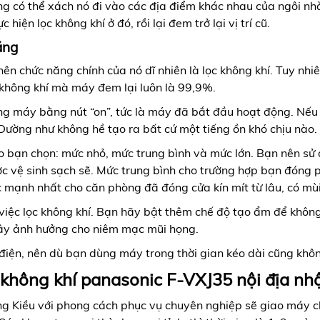
g có thể xách nó đi vào các địa điểm khác nhau của ngôi nh
hiện lọc không khí ở đó, rồi lại đem trở lại vị trí cũ.
ăng
 nên chức năng chính của nó dĩ nhiên là lọc không khí. Tuy nh
không khí mà máy đem lại luôn là 99,9%.
ng máy bằng nút “on”, tức là máy đã bắt đầu hoạt động. Nếu 
ường như không hề tạo ra bất cứ một tiếng ồn khó chịu nà
ho bạn chọn: mức nhỏ, mức trung bình và mức lớn. Bạn nên sử
 vệ sinh sạch sẽ. Mức trung bình cho trường hợp bạn đóng 
c mạnh nhất cho căn phòng đã đóng cửa kín mít từ lâu, có mùi
việc lọc không khí. Bạn hãy bật thêm chế độ tạo ẩm để không
 gây ảnh hưởng cho niêm mạc mũi họng.
điện, nên dù bạn dùng máy trong thời gian kéo dài cũng khôn
 không khí panasonic F-VXJ35 nội địa nh
g Kiều với phong cách phục vụ chuyên nghiệp sẽ giao máy c