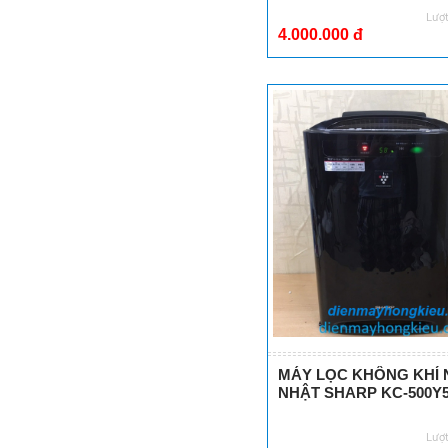
SỬ DỤNG MÁY
Lượ
RỬA CHÉN NỘI
4.000.000 đ
ĐỊA NHẬT
16 tháng 01,2018
MÁY LỌC KHÔNG KHÍ N
NHẬT SHARP KC-500Y
Lượ