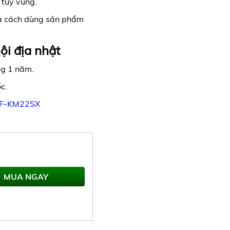
 tùy vùng.
ua cách dùng sản phẩm
ội địa nhật
ng 1 năm.
c.
CAF-KM22SX
MUA NGAY