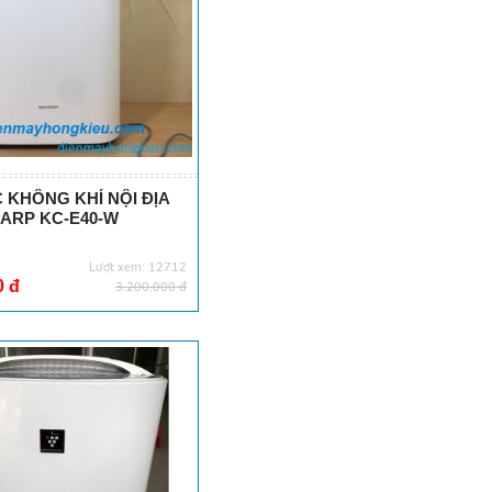
 KHÔNG KHÍ NỘI ĐỊA
ARP KC-E40-W
Lượt xem: 12712
0 đ
3.200.000 đ