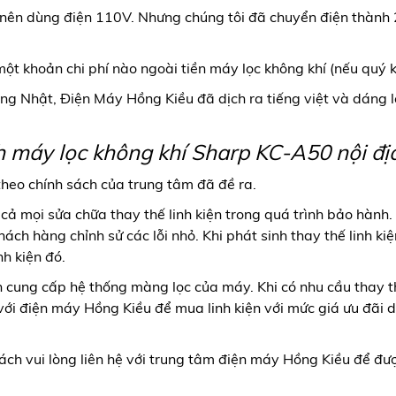
t nên dùng điện 110V. Nhưng chúng tôi đã chuyển điện thành
một khoản chi phí nào ngoài tiền máy lọc không khí (nếu quý 
ếng Nhật, Điện Máy Hồng Kiều đã dịch ra tiếng việt và dáng 
 máy lọc không khí Sharp KC-A50 nội đị
eo chính sách của trung tâm đã đề ra.
cả mọi sửa chữa thay thế linh kiện trong quá trình bảo hành.
hách hàng chỉnh sử các lỗi nhỏ. Khi phát sinh thay thế linh ki
nh kiện đó.
n cung cấp hệ thống màng lọc của máy. Khi có nhu cầu thay 
ệ với điện máy Hồng Kiều để mua linh kiện với mức giá ưu đãi
ách vui lòng liên hệ với trung tâm điện máy Hồng Kiều để đượ