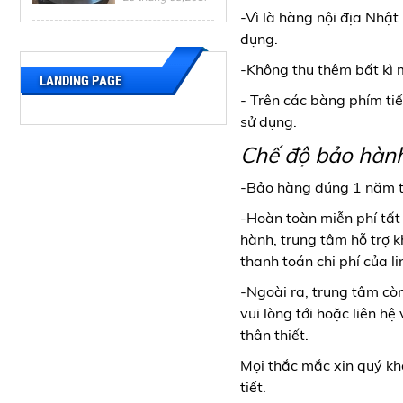
TIGER
-Vì là hàng nội địa Nhậ
dụng.
HƯỚNG DẪN
SỬ DỤNG NỒI
-Không thu thêm bất kì 
CƠM ĐIỆN NỘI
LANDING PAGE
ĐỊA NHẬT
20 tháng 03,2017
- Trên các bàng phím ti
HITACHI
sử dụng.
HƯỚNG DẪN
Chế độ bảo hành
SỬ DỤNG NỒI
CƠM ĐIỆN NỘI
ĐỊA NHẬT
-Bảo hàng đúng 1 năm th
20 tháng 03,2017
NATIONAL
-Hoàn toàn miễn phí tất 
HƯỚNG DẪN
hành, trung tâm hỗ trợ k
SỬ DỤNG NỒI
thanh toán chi phí của li
CƠM ĐIỆN NỘI
ĐỊA NHẬT
20 tháng 03,2017
-Ngoài ra, trung tâm cò
ZOJIRUSHI
vui lòng tới hoặc liên h
HƯỚNG DẪN
thân thiết.
SỬ DỤNG NỒI
CƠM ĐIỆN NỘI
Mọi thắc mắc xin quý kh
ĐỊA NHẬT
20 tháng 03,2017
tiết.
SANYO