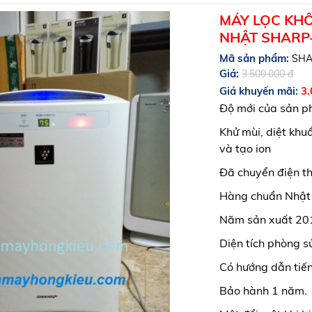
MÁY LỌC KHÔ
NHẬT SHARP
Mã sản phẩm:
SHA
Giá:
3.500.000 đ
Giá khuyến mãi:
3.
Độ mới của sản 
Khử mùi, diệt khu
và tạo ion
Đã chuyển điện t
Hàng chuẩn Nhật n
Năm sản xuất 20
Diện tích phòng 
Có hướng dẫn tiến
Bảo hành 1 năm.