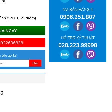
lỗi
NV. BÁN HÀNG 4
0906.251.807
ánh giá / 1.59 điểm)
UA NGAY
HỔ TRỢ KỸ THUẬT
 0922636838
028.223.99998
 cầu gọi lại
Gửi
50