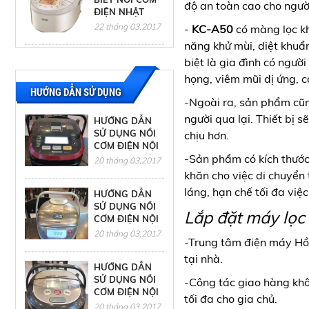
độ an toàn cao cho người
ĐIỆN NHẬT
NÀO CÒN
22 tháng 03,2017
-
KC-A50
có màng lọc k
năng khử mùi, diệt khuẩ
CÁCH XỬ LÝ
biệt là gia đình có ngư
TÌNH HUỐNG
họng, viêm mũi dị ứng,
KHI SỬA TỦ
HƯỚNG DẪN SỬ DỤNG
LẠNH TẠI NHÀ
22 tháng 03,2017
-Ngoài ra, sản phẩm cũ
người qua lại. Thiết bị s
HƯỚNG DẪN
SỬ DỤNG NỒI
chịu hơn.
CƠM ĐIỆN NỘI
-Sản phẩm có kích thước
ĐỊA NHẬT
20 tháng 03,2017
PANASONIC
khăn cho việc di chuyển
láng, hạn chế tối đa việc
HƯỚNG DẪN
SỬ DỤNG NỒI
Lắp đặt máy lọc
CƠM ĐIỆN NỘI
ĐỊA NHẬT
20 tháng 03,2017
-Trung tâm điện máy Hồn
TOSHIBA
tại nhà.
HƯỚNG DẪN
SỬ DỤNG NỒI
-Công tác giao hàng khô
CƠM ĐIỆN NỘI
tối đa cho gia chủ.
ĐỊA NHẬT
20 tháng 03,2017