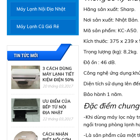
Hãng sản xuất: Sharp.
Máy Lạnh Nội Địa Nhật
Nơi sản xuất: Nhật Bản.
Máy Lạnh Cũ Giá Rẻ
Mã sản phẩm: KC-A50.
Kích thước: 375 x 239 
Trọng lượng (kg): 8,2kg.
TIN TỨC MỚI
Độ ồn : 46 dB.
3 CÁCH DÙNG
Công nghệ ứng dụng:khử m
MÁY LẠNH TIẾT
KIỆM ĐIỆN 50%
Diện tích sử dụng lên đ
20 tháng 03,2017
Bảo hành 1 năm.
ƯU ĐIỂM CỦA
Đặc điểm chung 
BẾP TỪ NỘI
ĐỊA NHẬT
-Khi dùng máy lọc này t
22 tháng 03,2017
ngồi trong phòng lạnh h
CÁCH NHẬN
-Là sản phẩm của một th
BIẾT NỒI CƠM