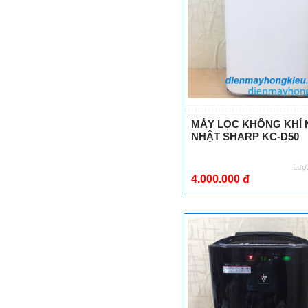
SỬ DỤNG MÁY
RỬA CHÉN NỘI
ĐỊA NHẬT
16 tháng 01,2018
MÁY LỌC KHÔNG KHÍ N
NHẬT SHARP KC-D50
Lượ
4.000.000 đ