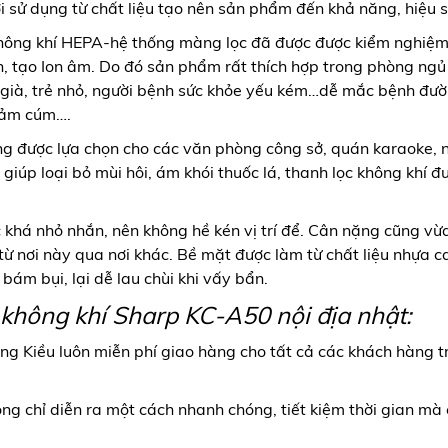
 sử dụng từ chất liệu tạo nên sản phẩm đến khả năng, hiệu s
hông khí HEPA-hệ thống màng lọc đã được được kiểm nghiệm
n, tạo Ion âm. Do đó sản phẩm rất thích hợp trong phòng ngủ
ời già, trẻ nhỏ, người bệnh sức khỏe yếu kém…dễ mắc bệnh đư
 cảm cúm….
ng được lựa chọn cho các văn phòng công sở, quán karaoke,
ẽ giúp loại bỏ mùi hôi, ám khói thuốc lá, thanh lọc không khí 
 khá nhỏ nhắn, nên không hề kén vị trí để. Cân nặng cũng vừ
 từ nơi này qua nơi khác. Bề mặt được làm từ chất liệu nhựa 
 bám bụi, lại dễ lau chùi khi vấy bẩn.
 không khí Sharp KC-A50 nội địa nhật:
g Kiều luôn miễn phí giao hàng cho tất cả các khách hàng 
ng chỉ diễn ra một cách nhanh chóng, tiết kiệm thời gian m