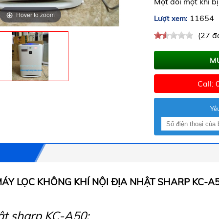
Một đổi một khi bị 
Hover to zoom
11654
Lượt xem:
(27 đ
M
Call:
Yêu
ÁY LỌC KHÔNG KHÍ NỘI ĐỊA NHẬT SHARP KC-A
ật sharp KC-A50: