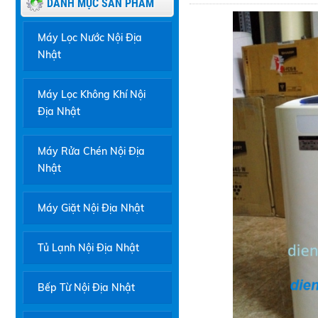
DANH MỤC SẢN PHẨM
Máy Lọc Nước Nội Địa
Nhật
Máy Lọc Không Khí Nội
Địa Nhật
Máy Rửa Chén Nội Địa
Nhật
Máy Giặt Nội Địa Nhật
Tủ Lạnh Nội Địa Nhật
Bếp Từ Nội Địa Nhật