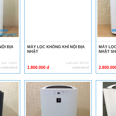
ỘI ĐỊA
MÁY LỌC KHÔNG KHÍ NỘI ĐỊA
MÁY LỌC
NHẬT
NHẬT SH
t xem: 12847
Lượt xem: 80330
1.800.000 đ
2.800.00
4.500.000 đ
1.800.000 đ