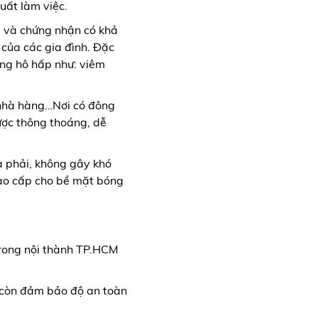
uất làm việc.
 và chứng nhận có khả
 của các gia đình. Đặc
ờng hô hấp như: viêm
 nhà hàng…Nơi có đông
được thông thoáng, dễ
a phải, không gây khó
cao cấp cho bề mặt bóng
trong nội thành TP.HCM
à còn đảm bảo độ an toàn