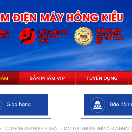
HẨM
SẢN PHẨM VIP
TUYỂN DỤNG
Giao hàng
Bảo hàn
 LỌC KHÔNG KHÍ NỘI ĐỊA NHẬT
MÁY LỌC KHÔNG KHÍ NỘI ĐỊA NHẬT