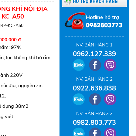
HỖ TRỢ KHÁCH HÀNG
NG KHÍ NỘI ĐỊA
-KC-A50
Hotline hỗ trợ
0982803773
RP-KC-A50
000.000 đ
NV. BÁN HÀNG 1
phẩm: 97%
0962.127.339
ẩn, lọc không khí bù ẩm
hành 220V
NV. BÁN HÀNG 2
ội địa, nguyên zin.
0922.636.838
12.
sử dụng 38m2
NV. BÁN HÀNG 3
g việt
0982.803.773