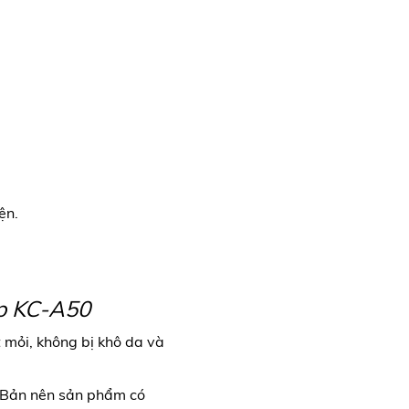
ện.
rp KC-A50
 mỏi, không bị khô da và
t Bản nên sản phẩm có