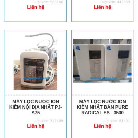
Lượt xem: 580166
Lượt xem: 442559
Liên hệ
Liên hệ
MÁY LỌC NƯỚC ION
MÁY LỌC NƯỚC ION
KIỀM NỘI ĐỊA NHẬT PJ-
KIỀM NHẬT BẢN PURE
A75
RADICAL ES - 3500
Lượt xem: 347409
Lượt xem: 61491
Liên hệ
Liên hệ