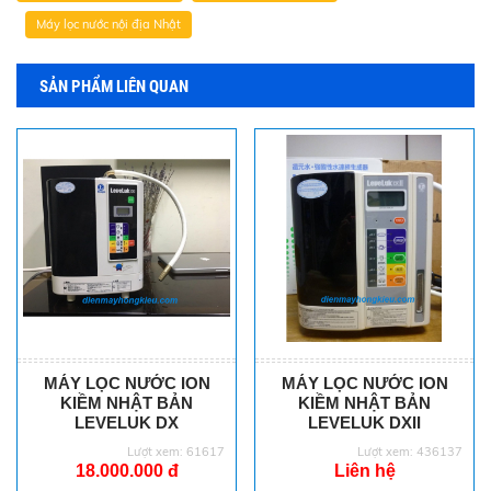
Máy lọc nước nội địa Nhật
SẢN PHẨM LIÊN QUAN
MÁY LỌC NƯỚC ION
MÁY LỌC NƯỚC ION
KIỀM NHẬT BẢN
KIỀM NHẬT BẢN
LEVELUK DX
LEVELUK DXII
Lượt xem: 61617
Lượt xem: 436137
18.000.000 đ
Liên hệ