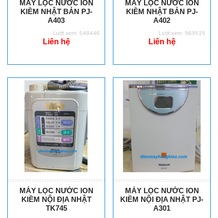
MÁY LỌC NƯỚC ION
MÁY LỌC NƯỚC ION
KIỀM NHẬT BẢN PJ-
KIỀM NHẬT BẢN PJ-
A403
A402
Lượt xem: 548446
Lượt xem: 969515
Liên hệ
Liên hệ
MÁY LỌC NƯỚC ION
MÁY LỌC NƯỚC ION
KIỀM NỘI ĐỊA NHẬT
KIỀM NỘI ĐỊA NHẬT PJ-
TK745
A301