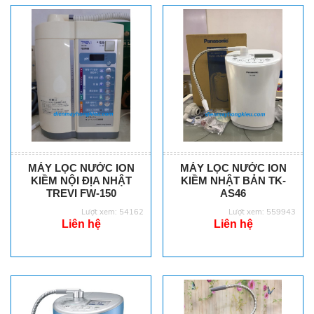
MÁY LỌC NƯỚC ION
MÁY LỌC NƯỚC ION
KIỀM NỘI ĐỊA NHẬT
KIỀM NHẬT BẢN TK-
TREVI FW-150
AS46
Lượt xem: 54162
Lượt xem: 559943
Liên hệ
Liên hệ