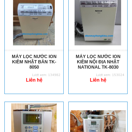
MÁY LỌC NƯỚC ION
MÁY LỌC NƯỚC ION
KIỀM NHẬT BẢN TK-
KIỀM NỘI ĐỊA NHẬT
8050
NATIONAL TK-8030
Lượt xem: 134982
Lượt xem: 153024
Liên hệ
Liên hệ