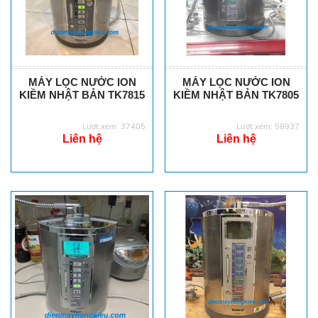
MÁY LỌC NƯỚC ION
MÁY LỌC NƯỚC ION
KIỀM NHẬT BẢN TK7815
KIỀM NHẬT BẢN TK7805
Lượt xem: 37405
Lượt xem: 58937
Liên hệ
Liên hệ