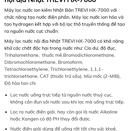
Máy lọc nước ion kiềm Nhật Bản TREVI HX-7000 với
chức năng tạo nước điện phân, Máy lọc nước ion hóa và
tạo hydrogen kết hợp với bộ lọc thô truyền thống để tạo
ra nguồn nước cực chuẩn.
Máy lọc nước nội địa Nhật TREVI HX-7000 có khả năng
khử các chất độc hại trong nước như: Clo dư, độ đục,
Trihalomethane, thuốc mê,Bromodichloromethane,
Dibromochloromethane, Bromoform,
Tetrachloroethylene, Trichloroethylene, 1,1,1-
trichloroethane, CAT (thuốc trừ sâu), Mùi mốc (2-MIB),
Độ hòa tan chì.
Lọc nước uống trực tiếp từ nguồn nước thuỷ cục,
không cần đun sôi nước sau khi lọc mà uống trực tiếp.
Lọc ra nước điện giải, hay còn gọi là nước Alkaline
hoặc Kangen có độ PH thay đổi được.
Nước điện giải dùng để uống rất tốt cho sức khoẻ,