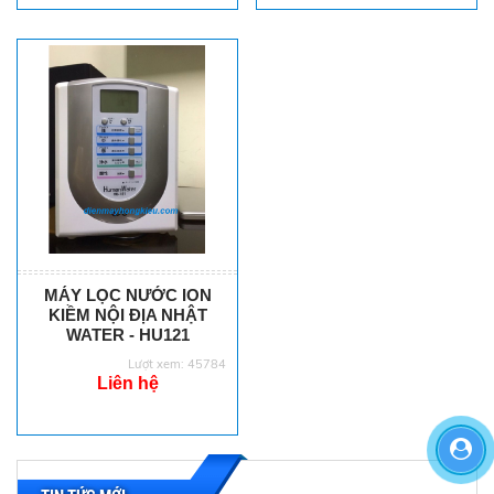
MÁY LỌC NƯỚC ION
KIỀM NỘI ĐỊA NHẬT
WATER - HU121
Lượt xem: 45784
Liên hệ