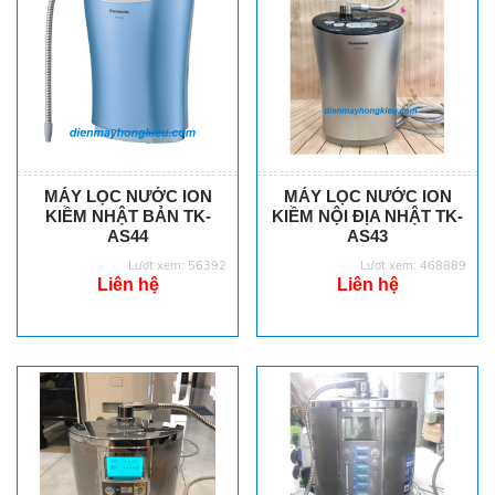
MÁY LỌC NƯỚC ION
MÁY LỌC NƯỚC ION
KIỀM NHẬT BẢN TK-
KIỀM NỘI ĐỊA NHẬT TK-
AS44
AS43
Lượt xem: 56392
Lượt xem: 468889
Liên hệ
Liên hệ