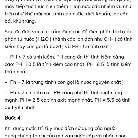
máy tiếp tục thực hiện thêm 1 lần nữa các nhiệm vụ như
trên như khử mùi hôi tanh của nước, diệt khuẩn, lọc cặn
bả, khử trùng.
Sau đó đưa vào các tấm điện cực để điện phân tách các
phần tử nước ( H2O ) thành các ion đơn như OH- ( có tính
kiềm hay còn gọi là bazơ ) và H+ ( Có tính axit ).
+ PH > 7 có tính kiềm. PH càng ớn thì tính kiềm càng
cao: PH=10.5 là tính kiềm cao nhất, PH=8.5 là tính kiềm
thấp nhất.
+ Ph = 7 là trung tính ( còn gọi là nước nguyên chất )
+ Ph < 7 có tính axit. PH càng nhỏ thì tính axit càng
mạnh, PH = 2.5 có tính axit mạnh nhất, PH = 5.5 có tính
axit yếu nhất.
Bước 4:
Khi dùng nước thì tùy mục đích sử dụng của người
dùng chúng ta chỉ cần mở van nước cấp và nhấn chọn