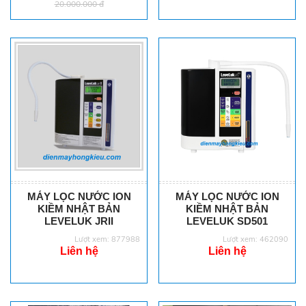
20.000.000 đ
MÁY LỌC NƯỚC ION
MÁY LỌC NƯỚC ION
KIỀM NHẬT BẢN
KIỀM NHẬT BẢN
LEVELUK JRII
LEVELUK SD501
Lượt xem: 877988
Lượt xem: 462090
Liên hệ
Liên hệ