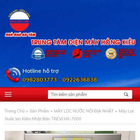
Hotline hỗ trợ
0982803773 - 0922636838
Trang Chủ
Sản Phẩm
MÁY LỌC NƯỚC NỘI ĐỊA NHẬT
Máy Lọc
Nước Ion Kiềm Nhật Bản TREVI HX-7000