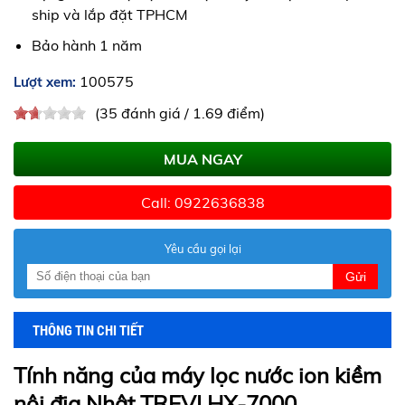
ship và lắp đặt TPHCM
Bảo hành 1 năm
100575
Lượt xem:
(35 đánh giá / 1.69 điểm)
MUA NGAY
Call: 0922636838
Yêu cầu gọi lại
Gửi
THÔNG TIN CHI TIẾT
Tính năng của máy lọc nước ion kiềm
nội địa Nhật TREVI HX-7000