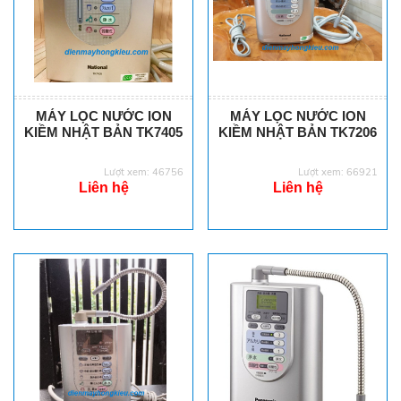
MÁY LỌC NƯỚC ION
MÁY LỌC NƯỚC ION
KIỀM NHẬT BẢN TK7405
KIỀM NHẬT BẢN TK7206
Lượt xem: 46756
Lượt xem: 66921
Liên hệ
Liên hệ