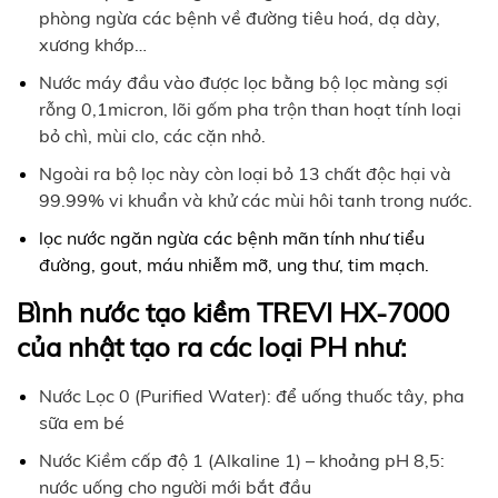
phòng ngừa các bệnh về đường tiêu hoá, dạ dày,
xương khớp…
Nước máy đầu vào được lọc bằng bộ lọc màng sợi
rỗng 0,1micron, lõi gốm pha trộn than hoạt tính loại
bỏ chì, mùi clo, các cặn nhỏ.
Ngoài ra bộ lọc này còn loại bỏ 13 chất độc hại và
99.99% vi khuẩn và khử các mùi hôi tanh trong nước.
lọc nước ngăn ngừa các bệnh mãn tính như tiểu
đường, gout, máu nhiễm mỡ, ung thư, tim mạch.
Bình nước tạo kiềm TREVI HX-7000
của nhật tạo ra các loại PH như:
Nước Lọc 0 (Purified Water): để uống thuốc tây, pha
sữa em bé
Nước Kiềm cấp độ 1 (Alkaline 1) – khoảng pH 8,5:
nước uống cho người mới bắt đầu