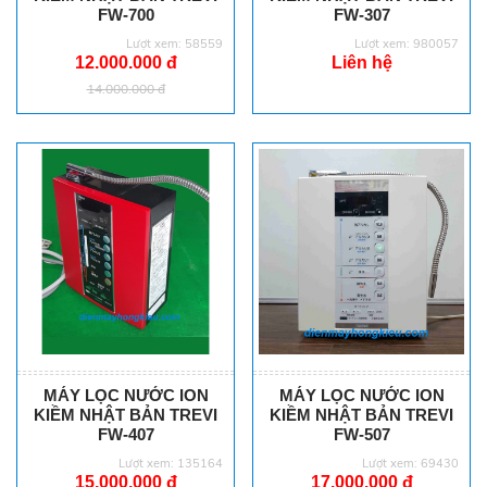
FW-700
FW-307
Lượt xem: 58559
Lượt xem: 980057
12.000.000 đ
Liên hệ
14.000.000 đ
MÁY LỌC NƯỚC ION
MÁY LỌC NƯỚC ION
KIỀM NHẬT BẢN TREVI
KIỀM NHẬT BẢN TREVI
FW-407
FW-507
Lượt xem: 135164
Lượt xem: 69430
15.000.000 đ
17.000.000 đ